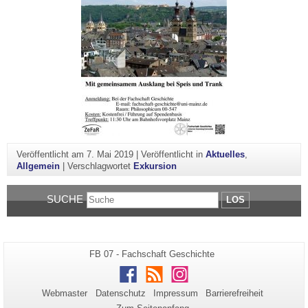
Veröffentlicht am
7. Mai 2019
|
Veröffentlicht in
Aktuelles
,
Allgemein
|
Verschlagwortet
Exkursion
SUCHE
LOS
Zusätzliche
Seiten-
FB 07 - Fachschaft Geschichte
Name:
Informationen
Facebook
RSS
Instagram
zu
Webmaster
Datenschutz
Impressum
Barrierefreiheit
dieser