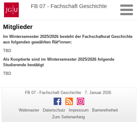
Zum
Johannes
FB 07 - Fachschaft Geschichte
Inhalt
Gutenberg-
springen
Universität
Mainz
Mitglieder
Im Wintersemester 2025/2026 besteht der Fachschaftsrat Geschichte
aus folgenden gewählten Rät*innen:
TBD
Als Kooptierte sind im Wintersemester 2025/2026 folgende
Studierende bestätigt
TBD
Zusätzliche
Seiten-
Letzte
FB 07 - Fachschaft Geschichte
7. Januar 2026
Name:
Aktualisierung:
Informationen
Facebook
RSS
Instagram
zu
Webmaster
Datenschutz
Impressum
Barrierefreiheit
dieser
Zum Seitenanfang
Seite