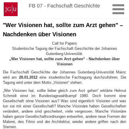
Zum
Johannes
FB 07 - Fachschaft Geschichte
Inhalt
Gutenberg-
springen
Universität
Mainz
"Wer Visionen hat, sollte zum Arzt gehen" –
Nachdenken über Visionen
Call for Papers
Studentische Tagung der Fachschaft Geschichte der Johannes
Gutenberg-Universität.
„Wer Visionen hat, sollte zum Arzt gehen“ - Nachdenken über
Visionen
Die Fachschaft Geschichte der Johannes Gutenberg-Universität Mainz
wird am
28.01.2012
eine studentische Fachtagung durchzuführen. Die
Tagung wird unter dem Motto „Visionen“ stehen.
„Wer Visionen hat, sollte lieber gleich zum Arzt gehen“ erklärte Helmut
Schmidt einst im Bundestagswahlkampf 1980. Doch kommt eine
Gesellschaft ohne Visionen aus? Was sind eigentlich Visionen und was
tun sie mit einer Gesellschaft? Manche Visionäre haben Gesellschaften
verändert, andere sind gescheitert, viele vergessen. Manche Visionäre
haben ganze Gesellschaftsordnungen entworfen, andere neue Formen der
Malerei, des Films und der Architektur, wieder andere griffen nach den
Sternen.