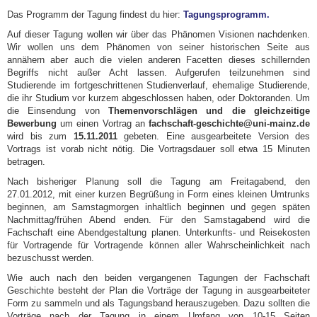
Das Programm der Tagung findest du hier:
Tagungsprogramm.
Auf dieser Tagung wollen wir über das Phänomen Visionen nachdenken.
Wir wollen uns dem Phänomen von seiner historischen Seite aus
annähern aber auch die vielen anderen Facetten dieses schillernden
Begriffs nicht außer Acht lassen. Aufgerufen teilzunehmen sind
Studierende im fortgeschrittenen Studienverlauf, ehemalige Studierende,
die ihr Studium vor kurzem abgeschlossen haben, oder Doktoranden. Um
die Einsendung von
Themenvorschlägen und die gleichzeitige
Bewerbung
um einen Vortrag an
fachschaft-geschichte@uni-mainz.de
wird bis zum
15.11.2011
gebeten. Eine ausgearbeitete Version des
Vortrags ist vorab nicht nötig. Die Vortragsdauer soll etwa 15 Minuten
betragen.
Nach bisheriger Planung soll die Tagung am Freitagabend, den
27.01.2012, mit einer kurzen Begrüßung in Form eines kleinen Umtrunks
beginnen, am Samstagmorgen inhaltlich beginnen und gegen späten
Nachmittag/frühen Abend enden. Für den Samstagabend wird die
Fachschaft eine Abendgestaltung planen. Unterkunfts- und Reisekosten
für Vortragende für Vortragende können aller Wahrscheinlichkeit nach
bezuschusst werden.
Wie auch nach den beiden vergangenen Tagungen der Fachschaft
Geschichte besteht der Plan die Vorträge der Tagung in ausgearbeiteter
Form zu sammeln und als Tagungsband herauszugeben. Dazu sollten die
Vorträge nach der Tagung in einem Umfang von 10-15 Seiten